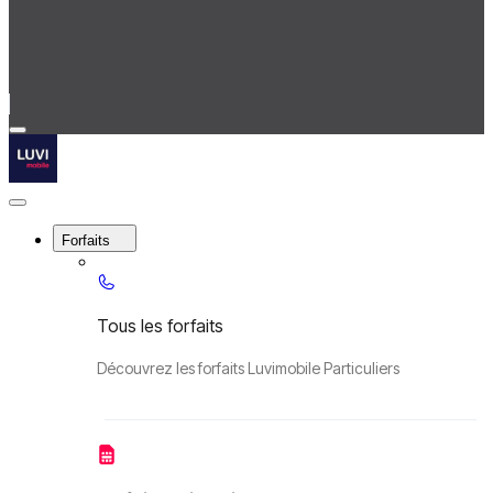
Menu
Luvimobile
Close
Menu
Forfaits
Tous les forfaits
Découvrez les forfaits Luvimobile Particuliers