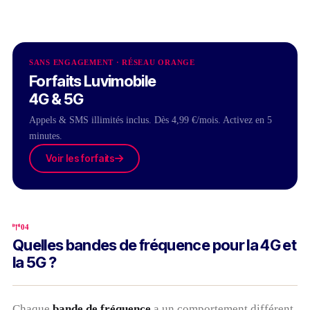
SANS ENGAGEMENT · RÉSEAU ORANGE
Forfaits Luvimobile
4G & 5G
Appels & SMS illimités inclus. Dès 4,99 €/mois. Activez en 5
minutes.
Voir les forfaits
04
Quelles bandes de fréquence pour la 4G et
la 5G ?
Chaque
bande de fréquence
a un comportement différent