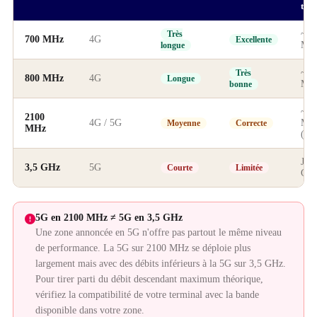
thé
~15
Très
700 MHz
4G
Excellente
Mbi
longue
~15
Très
800 MHz
4G
Longue
Mbi
bonne
~65
2100
4G / 5G
Mbi
Moyenne
Correcte
MHz
(5G
Jusq
3,5 GHz
5G
Courte
Limitée
Gbit
5G en 2100 MHz ≠ 5G en 3,5 GHz
Une zone annoncée en 5G n'offre pas partout le même niveau
de performance. La 5G sur 2100 MHz se déploie plus
largement mais avec des débits inférieurs à la 5G sur 3,5 GHz.
Pour tirer parti du débit descendant maximum théorique,
vérifiez la compatibilité de votre terminal avec la bande
disponible dans votre zone.