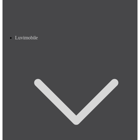
ile 10Go
Luvimobile