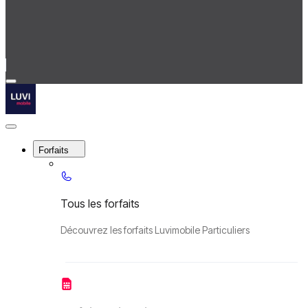
Menu
Luvimobile
Close Menu
Forfaits
Tous les forfaits
Découvrez les forfaits Luvimobile Particuliers