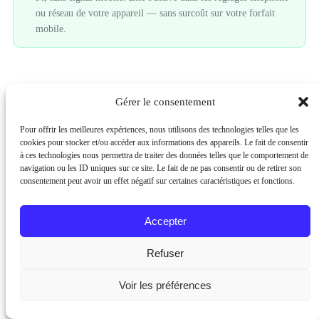
ou réseau de votre appareil — sans surcoût sur votre forfait
mobile.
07
Gérer le consentement
Zone blanche, couverture limitée, intérieur
Pour offrir les meilleures expériences, nous utilisons des technologies telles que les
: ce qu'il faut savoir
cookies pour stocker et/ou accéder aux informations des appareils. Le fait de consentir
à ces technologies nous permettra de traiter des données telles que le comportement de
navigation ou les ID uniques sur ce site. Le fait de ne pas consentir ou de retirer son
Une
zone blanche
est un territoire où aucun opérateur ne
consentement peut avoir un effet négatif sur certaines caractéristiques et fonctions.
propose de service
réseau mobile
. Ces zones concernent
Accepter
encore un
grand nombre
de communes rurales ou de
montagne, malgré les engagements du New Deal Mobile
Refuser
en matière d'
accessibilité
. L'ARCEP publie régulièrement
l'état d'avancement de leur couverture.
Voir les préférences
Entre la zone blanche totale et la couverture parfaite, il