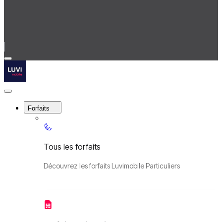
Menu
Luvimobile
Close
Menu
Forfaits
Tous les forfaits
Découvrez les forfaits Luvimobile Particuliers