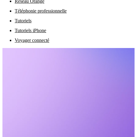
Réseau Orange
Téléphonie professionnelle
Tutoriels
Tutoriels iPhone
Voyager connecté
No
Ser
Lu
off
cli
Men
Forf
04
léga
28
29
Forf
Con